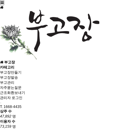
부고장
카테고리
부고장만들기
부고장발송
부고관리
자주묻는질문
근조화환보내기
관리자 로그인
T. 1668-4435
상주 수
47,892
명
이용자 수
73,159
명