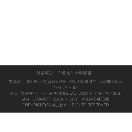
이용약관
개인정보처리방침
부고장
회사명 : (주)플라워센터
사업자등록번호 : 352-86-01087
대표 : 박상화
주소 : 부산광역시 사상구 학감대로 252, 802호 (감전동, 수성빌딩)
전화 : 1668-4435
호스팅 제공자 :
카페24(CAFE24)
COPYRIGHT(C)
부고장
ALL RIGHTS RESERVED.