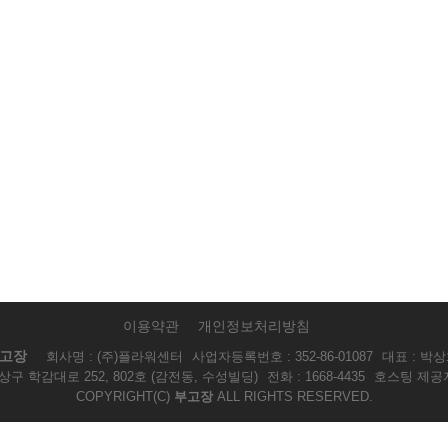
이용약관
개인정보처리방침
고장
회사명 : (주)플라워센터
사업자등록번호 : 352-86-01087
대표 : 박
구 학감대로 252, 802호 (감전동, 수성빌딩)
전화 : 1668-4435
호스팅 제공자
COPYRIGHT(C)
부고장
ALL RIGHTS RESERVED.