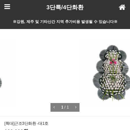
3단특/4단화환
※강원, 제주 및 기타산간 지역 추가비용 발생될 수 있습니다※
1
/
1
[특대]근조3단화환 -대1호