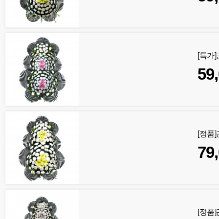
[특가
59
[정품]
79
[정품]