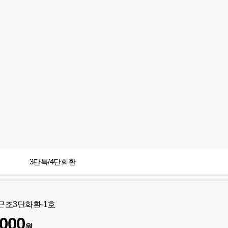
3단특/4단화환
]근조3단화환-1호
,000
원